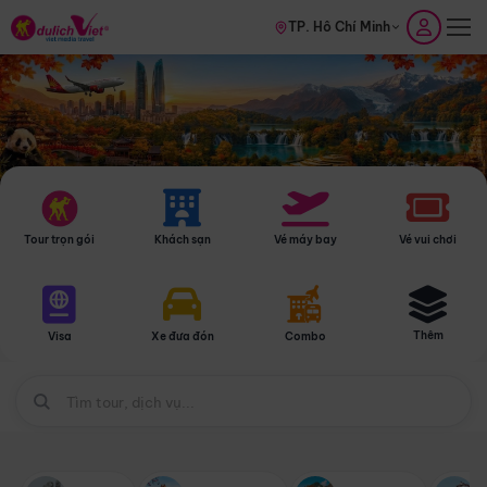
TP. Hồ Chí Minh
Tour trọn gói
Khách sạn
Vé máy bay
Vé vui chơi
Thêm
Visa
Xe đưa đón
Combo