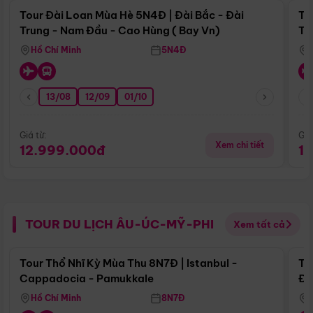
Tour Đài Loan Mùa Hè 5N4Đ | Đài Bắc - Đài
To
Trung - Nam Đầu - Cao Hùng ( Bay Vn)
Tr
Hồ Chí Minh
5N4Đ
13/08
12/09
01/10
Giá từ:
Giá
Xem chi tiết
12.999.000đ
1
TOUR DU LỊCH ÂU-ÚC-MỸ-PHI
Xem tất cả
Điểm nổi bật
Tour Thổ Nhĩ Kỳ Mùa Thu 8N7Đ | Istanbul -
To
Cappadocia - Pamukkale
Đế
Hồ Chí Minh
8N7Đ