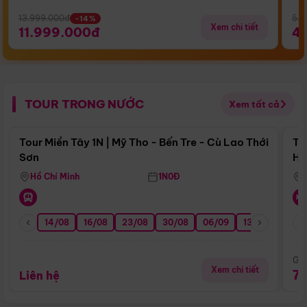
13.999.000đ
5.5
-14%
Xem chi tiết
11.999.000đ
4
TOUR TRONG NƯỚC
Xem tất cả
Điểm nổi bật
Tour Miền Tây 1N | Mỹ Tho - Bến Tre - Cù Lao Thới
To
Sơn
Hu
Hồ Chí Minh
1N0Đ
14/08
16/08
23/08
30/08
06/09
13/09
20/0
Giá
Xem chi tiết
7
Liên hệ