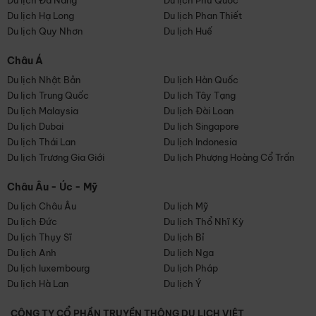
Du lịch Đà Nẵng
Du lịch Phú Quốc
Du lịch Hạ Long
Du lịch Phan Thiết
Du lịch Quy Nhơn
Du lịch Huế
Châu Á
Du lịch Nhật Bản
Du lịch Hàn Quốc
Du lịch Trung Quốc
Du lịch Tây Tạng
Du lịch Malaysia
Du lịch Đài Loan
Du lịch Dubai
Du lịch Singapore
Du lịch Thái Lan
Du lịch Indonesia
Du lịch Trương Gia Giới
Du lịch Phượng Hoàng Cổ Trấn
Châu Âu - Úc - Mỹ
Du lịch Châu Âu
Du lịch Mỹ
Du lịch Đức
Du lịch Thổ Nhĩ Kỳ
Du lịch Thụy Sĩ
Du lịch Bỉ
Du lịch Anh
Du lịch Nga
Du lịch luxembourg
Du lịch Pháp
Du lịch Hà Lan
Du lịch Ý
CÔNG TY CỔ PHẦN TRUYỀN THÔNG DU LỊCH VIỆT