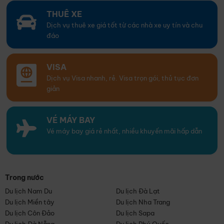
THUÊ XE
Dịch vụ thuê xe giá tốt từ các nhà xe uy tín và chu
đáo
VISA
Dịch vụ Visa nhanh, rẻ. Visa trọn gói, thủ tục đơn
giản
VÉ MÁY BAY
Vé máy bay giá rẻ nhất, nhiều khuyến mãi hấp dẫn
Trong nước
Du lịch Nam Du
Du lịch Đà Lạt
Du lịch Miền tây
Du lịch Nha Trang
Du lịch Côn Đảo
Du lịch Sapa