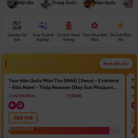
Nội địa
Trung Quốc
Hàn Quốc
N
Combo Du
Tour Doanh
Du lịch Hành
Tour Hoa Anh
Du lịch Mùa
D
lịch
Nghiệp
Hương
Đào
Hè
TOUR GIỜ CHÓT
Xem tất cả
Điểm nổi bật
Còn
17 ngày 12:15:26
Cò
Tour Hàn Quốc Mùa Thu 5N4Đ | Seoul - Everland
To
- Đảo Nami - Tháp Namsan (Bay Sun Phuquoc
Hò
Bay Sun Phuquoc Airways
Tặ
Airways)
Aq
Hồ Chí Minh
5N4Đ
26/08
‹
Còn 9/10 chỗ
Còn 9/10 chỗ
C
C