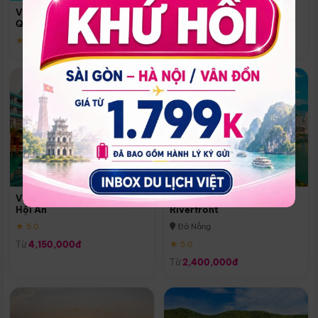
Quoc
Vinpearl Resort & Spa Phu
Phú Quốc
Quoc
★ 5.0
★ 5.0
Vinpearl Resort & Golf Nam
Melia Vinpearl Danang
Hội An
Riverfront
★ 5.0
Đà Nẵng
Từ
4,150,000đ
★ 5.0
Từ
2,400,000đ