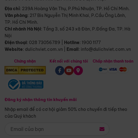
Địa chỉ
: 239A Hoàng Văn Thụ, P.Phú Nhuận, TP. Hồ Chí Minh.
Văn phòng
:
217 Bis Nguyễn Thị Minh Khai, P.Cầu Ông Lãnh,
TP. Hồ Chí Minh.
Chi nhánh Hà Nội
:
Tầng 3, số 243 xã Đàn, P.Đống Đa, TP. Hà
Nội
Điện thoại
:
028 73056789
|
Hotline
:
1900 1177
Website
:
dulichviet.com.vn
|
Email
:
info@dulichviet.com.vn
Chứng nhận
Kết nối với chúng tôi
Chấp nhận thanh toán
Đăng ký nhận thông tin khuyến mãi
Nhập email để có cơ hội giảm 50% cho chuyến đi tiếp theo
của Quý khách