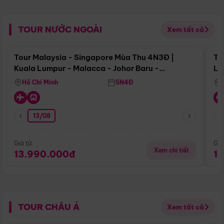
TOUR NƯỚC NGOÀI
Xem tất cả
Điểm nổi bật
Tour Malaysia - Singapore Mùa Thu 4N3Đ |
To
Kuala Lumpur - Malacca - Johor Baru -
Lử
Singapore
Hồ Chí Minh
5N4Đ
13/08
Giá từ:
Giá
Xem chi tiết
13.990.000đ
1
TOUR CHÂU Á
Xem tất cả
Điểm nổi bật