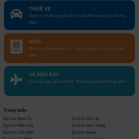
THUÊ XE
Dịch vụ thuê xe giá tốt từ các nhà xe uy tín và chu
đáo
VISA
Dịch vụ Visa nhanh, rẻ. Visa trọn gói, thủ tục đơn
giản
VÉ MÁY BAY
Vé máy bay giá rẻ nhất, nhiều khuyến mãi hấp dẫn
Trong nước
Du lịch Nam Du
Du lịch Đà Lạt
Du lịch Miền tây
Du lịch Nha Trang
Du lịch Côn Đảo
Du lịch Sapa