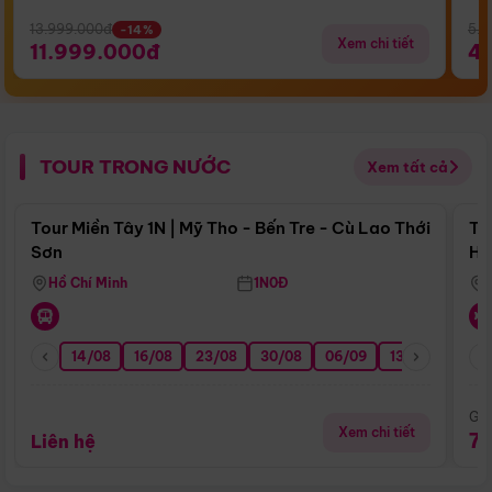
13.999.000đ
5.5
-14%
Xem chi tiết
11.999.000đ
4
TOUR TRONG NƯỚC
Xem tất cả
Điểm nổi bật
Tour Miền Tây 1N | Mỹ Tho - Bến Tre - Cù Lao Thới
To
Sơn
Hu
Hồ Chí Minh
1N0Đ
14/08
16/08
23/08
30/08
06/09
13/09
20/0
Giá
Xem chi tiết
7
Liên hệ