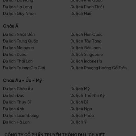
Du lịch Đà Nẵng
Du lịch Phú Quốc
Du lịch Hạ Long
Du lịch Phan Thiết
Du lịch Quy Nhơn
Du lịch Huế
Châu Á
Du lịch Nhật Bản
Du lịch Hàn Quốc
Du lịch Trung Quốc
Du lịch Tây Tạng
Du lịch Malaysia
Du lịch Đài Loan
Du lịch Dubai
Du lịch Singapore
Du lịch Thái Lan
Du lịch Indonesia
Du lịch Trương Gia Giới
Du lịch Phượng Hoàng Cổ Trấn
Châu Âu - Úc - Mỹ
Du lịch Châu Âu
Du lịch Mỹ
Du lịch Đức
Du lịch Thổ Nhĩ Kỳ
Du lịch Thụy Sĩ
Du lịch Bỉ
Du lịch Anh
Du lịch Nga
Du lịch luxembourg
Du lịch Pháp
Du lịch Hà Lan
Du lịch Ý
CÔNG TY CỔ PHẦN TRUYỀN THÔNG DU LỊCH VIỆT