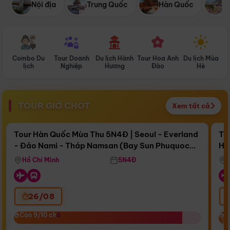
Nội địa
Trung Quốc
Hàn Quốc
N
Combo Du
Tour Doanh
Du lịch Hành
Tour Hoa Anh
Du lịch Mùa
D
lịch
Nghiệp
Hương
Đào
Hè
TOUR GIỜ CHÓT
Xem tất cả
Điểm nổi bật
Còn
16 ngày 15:48:39
Cò
Tour Hàn Quốc Mùa Thu 5N4Đ | Seoul - Everland
To
- Đảo Nami - Tháp Namsan (Bay Sun Phuquoc
Hò
Bay Sun Phuquoc Airways
Tặ
Airways)
Aq
Hồ Chí Minh
5N4Đ
26/08
‹
Còn 9/10 chỗ
Còn 9/10 chỗ
C
C