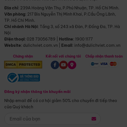
Địa chỉ
: 239A Hoàng Văn Thụ, P.Phú Nhuận, TP. Hồ Chí Minh.
Văn phòng
:
217 Bis Nguyễn Thị Minh Khai, P.Cầu Ông Lãnh,
TP. Hồ Chí Minh.
Chi nhánh Hà Nội
:
Tầng 3, số 243 xã Đàn, P.Đống Đa, TP. Hà
Nội
Điện thoại
:
028 73056789
|
Hotline
:
1900 1177
Website
:
dulichviet.com.vn
|
Email
:
info@dulichviet.com.vn
Chứng nhận
Kết nối với chúng tôi
Chấp nhận thanh toán
Đăng ký nhận thông tin khuyến mãi
Nhập email để có cơ hội giảm 50% cho chuyến đi tiếp theo
của Quý khách