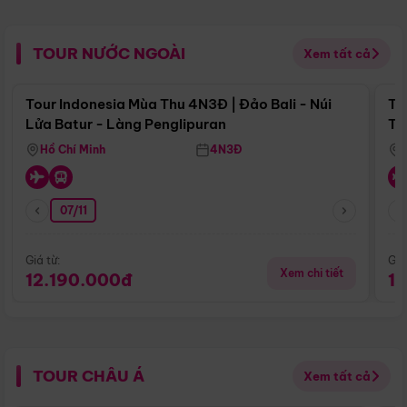
TOUR NƯỚC NGOÀI
Xem tất cả
Điểm nổi bật
Tour Indonesia Mùa Thu 4N3Đ | Đảo Bali - Núi
To
Lửa Batur - Làng Penglipuran
Tr
Hồ Chí Minh
4N3Đ
07/11
Giá từ:
Giá
Xem chi tiết
12.190.000đ
1
TOUR CHÂU Á
Xem tất cả
Điểm nổi bật