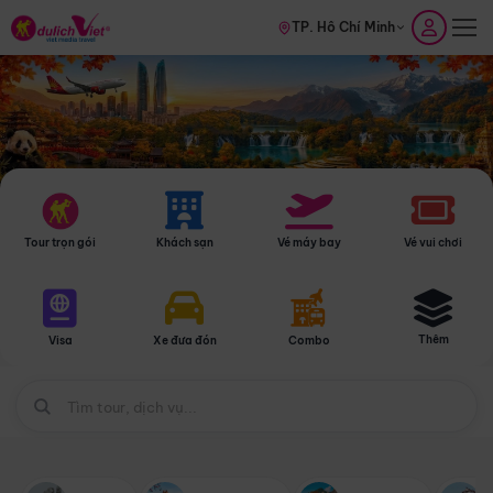
TP. Hồ Chí Minh
Tour trọn gói
Khách sạn
Vé máy bay
Vé vui chơi
Thêm
Visa
Xe đưa đón
Combo