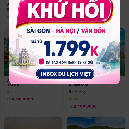
Quoc
Vinpearl Resort & Spa Phu
Phú Quốc
Quoc
★ 5.0
★ 5.0
Vinpearl Resort & Golf Nam
Melia Vinpearl Danang
Hội An
Riverfront
★ 5.0
Đà Nẵng
Từ
4,150,000đ
★ 5.0
Từ
2,400,000đ