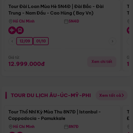
Tour Đài Loan Mùa Hè 5N4Đ | Đài Bắc - Đài
To
Trung - Nam Đầu - Cao Hùng ( Bay Vn)
Tr
Hồ Chí Minh
5N4Đ
12/09
01/10
Giá từ:
Giá
Xem chi tiết
12.999.000đ
1
TOUR DU LỊCH ÂU-ÚC-MỸ-PHI
Xem tất cả
Điểm nổi bật
Tour Thổ Nhĩ Kỳ Mùa Thu 8N7Đ | Istanbul -
To
Cappadocia - Pamukkale
Đế
Hồ Chí Minh
8N7Đ