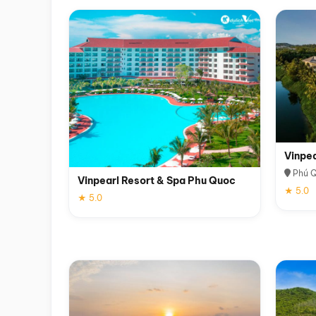
Vinpe
Phú 
Vinpearl Resort & Spa Phu Quoc
★ 5.0
★ 5.0