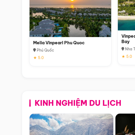
Vinpea
Bay
Melia Vinpearl Phu Quoc
Nha T
Phú Quốc
★ 5.0
★ 5.0
KINH NGHIỆM DU LỊCH