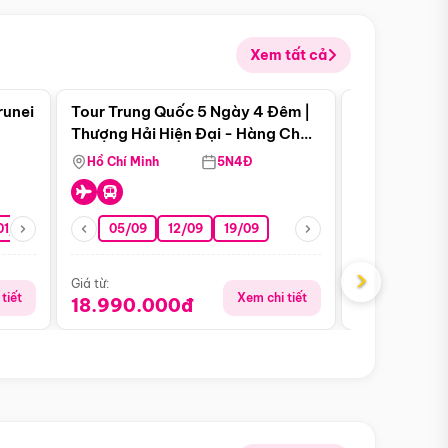
Xem tất cả
 bật
Điểm nổi bật
runei
Tour Trung Quốc 5 Ngày 4 Đêm |
Tour Trung 
Tour Hè
Thượng Hải Hiện Đại - Hàng Châu
Ân Thi - Trư
Nên Thơ - Ô Trấn Cổ Kính
Hồ Chí Minh
5N4Đ
Hồ Chí Minh
01/10
15/10
29/10
05/09
12/09
19/09
16/08
›
Giá từ:
Giá từ:
tiết
Xem chi tiết
18.990.000đ
16.990.0