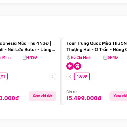
Điểm nổi bật
Điểm nổi
ndonesia Mùa Thu 4N3Đ |
Tour Trung Quôc Mùa Thu 5N
li - Núi Lửa Batur - Làng
Thượng Hải - Ô Trấn - Hàng
puran
(Tour Không Shopping)
í Minh
4N3Đ
Hồ Chí Minh
5N4Đ
/11
10/09
Giá từ:
Xem chi tiết
Xem chi 
90.000đ
15.499.000đ