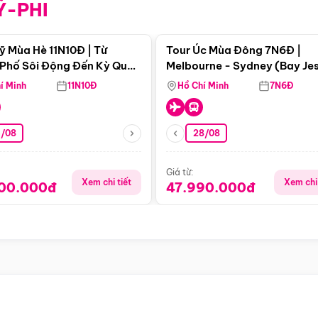
Ỹ-PHI
Điểm nổi bật
Điểm nổi
ỹ Mùa Hè 11N10Đ | Từ
Tour Úc Mùa Đông 7N6Đ |
Phố Sôi Động Đến Kỳ Quan
Melbourne - Sydney (Bay Je
Nhiên Mỹ
Airways)
í Minh
11N10Đ
Hồ Chí Minh
7N6Đ
4/08
28/08
Giá từ:
Xem chi tiết
Xem chi 
900.000đ
47.990.000đ