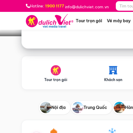
Bạn muốn đi đâu?
*
Hotline:
1900 1177
info@dulichviet.com.vn
Tour trọn gói
Vé máy bay
Tour trọn gói
Khách sạn
Nội địa
Trung Quốc
Hàn