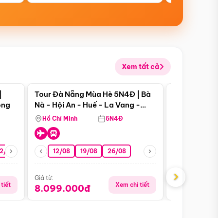
Xem tất cả
 bật
Điểm nổi bật
|
Tour Đà Nẵng Mùa Hè 5N4Đ | Bà
Tour Đà Nẵn
ong
Nà - Hội An - Huế - La Vang -
Nà - Hội An
Động Thiên Đường
Nha
Hồ Chí Minh
5N4Đ
Hồ Chí Minh
2/08
26/08
05/09
12/08
19/08
09/09
26/08
12/09
13/08
›
Giá từ:
Giá từ:
tiết
Xem chi tiết
8.099.000đ
6.899.00