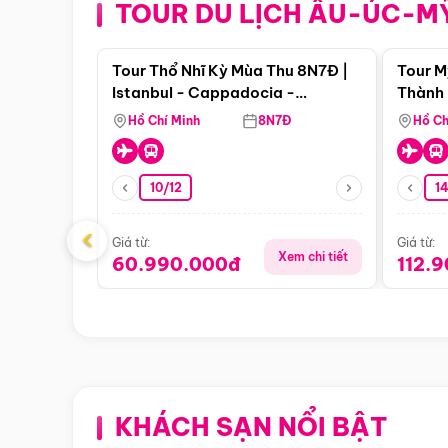
TOUR DU LỊCH ÂU-ÚC-M
Điểm nổi bật
Tour Thổ Nhĩ Kỳ Mùa Thu 8N7Đ |
Tour M
Istanbul - Cappadocia -
Thành 
Pamukkale
Thiên 
Hồ Chí Minh
8N7Đ
Hồ Ch
10/12
1
‹
Giá từ:
Giá từ:
Xem chi tiết
60.990.000đ
112.
KHÁCH SẠN NỔI BẬT