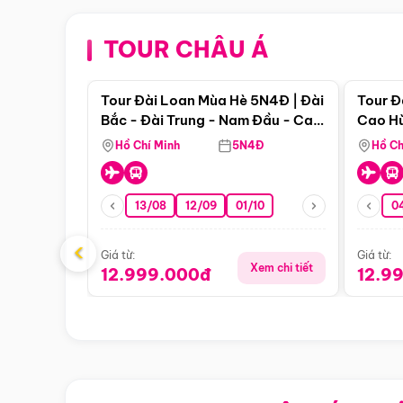
TOUR CHÂU Á
Điểm nổi bật
Tour Đài Loan Mùa Hè 5N4Đ | Đài
Tour Đ
Bắc - Đài Trung - Nam Đầu - Cao
Cao Hù
Hùng ( Bay Vn)
(Bay V
Hồ Chí Minh
5N4Đ
Hồ Ch
13/08
12/09
01/10
0
‹
Giá từ:
Giá từ:
Xem chi tiết
12.999.000đ
12.9