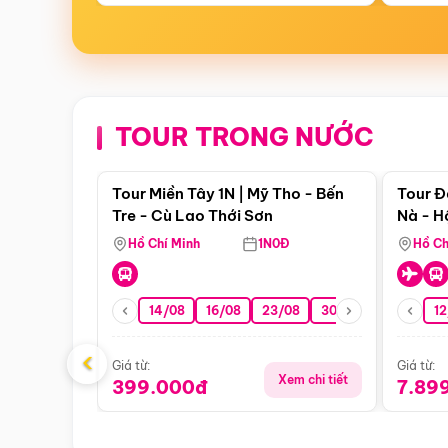
TOUR TRONG NƯỚC
Điểm nổi bật
Tour Miền Tây 1N | Mỹ Tho - Bến
Tour Đ
Tre - Cù Lao Thới Sơn
Nà - H
Nha
Hồ Chí Minh
1N0Đ
Hồ Ch
14/08
16/08
23/08
30/08
06/09
12
1
‹
Giá từ:
Giá từ:
Xem chi tiết
399.000đ
7.89