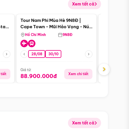
Xem tất cả
 bật
Điểm nổi bật
Tour Nam Phi Mùa Hè 9N8Đ |
Tour Mỹ Mùa
star
Cape Town - Mũi Hảo Vọng - Núi
Hoa Kỳ - Me
Bàn - Johannesburg - Pretoria -
Hồ Chí Minh
9N8Đ
Hồ Chí Minh
Safari - Lodge
28/08
30/10
29/08
›
Giá từ:
Giá từ:
tiết
Xem chi tiết
88.900.000đ
59.900.
Xem tất cả