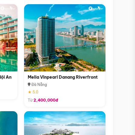
Hội An
Melia Vinpearl Danang Riverfront
Đà Nẵng
★ 5.0
Từ
2,400,000đ