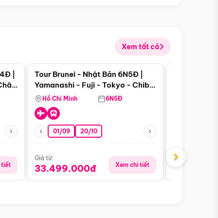
Xem tất cả
 bật
Điểm nổi bật
4Đ |
Tour Brunei - Nhật Bản 6N5Đ |
Tour Campu
 Châu
Yamanashi - Fuji - Tokyo - Chiba
Siem Reap -
- Freeday
Hồ Chí Minh
6N5Đ
Hồ Chí Minh
01/09
20/10
13/08
›
Giá từ:
Giá từ:
tiết
Xem chi tiết
33.499.000đ
5.650.00