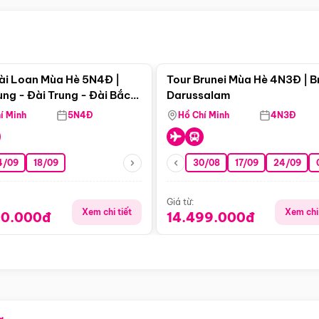
Điểm nổi bật
Điểm nổi
ài Loan Mùa Hè 5N4Đ |
Tour Brunei Mùa Hè 4N3Đ | B
ng - Đài Trung - Đài Bắc
Darussalam
j)
í Minh
5N4Đ
Hồ Chí Minh
4N3Đ
4/09
18/09
30/08
17/09
24/09
Giá từ:
Xem chi tiết
Xem chi 
90.000đ
14.499.000đ