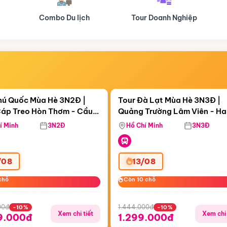
Tour Doanh Nghiệp
Du lịch Hành Hương
Điểm nổi bật
Điểm nổi
ngày 03:38:58
Còn
05 ngày 03:38:58
hú Quốc Mùa Hè 3N2Đ |
Tour Đà Lạt Mùa Hè 3N3Đ |
áp Treo Hòn Thơm - Cầu
Quảng Trường Lâm Viên - H
áp Treo Hòn Thơm
Công Viên Nước Aquatopia
Hill - Puppy Farm
í Minh
3N2Đ
Hồ Chí Minh
3N3Đ
/08
13/08
chỗ
chỗ
Còn 10 chỗ
Còn 10 chỗ
00đ
1.444.000đ
-10%
-10%
Xem chi tiết
Xem chi 
9.000đ
1.299.000đ