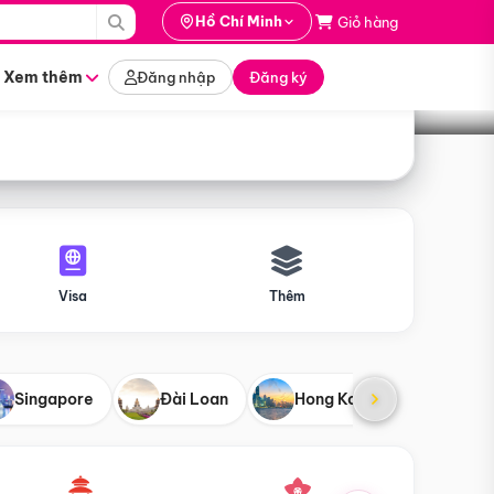
i hành
Hồ Chí Minh
Giỏ hàng
Tìm tour
tháng nào
Xem thêm
Đăng nhập
Đăng ký
Visa
Thêm
Singapore
Đài Loan
Hong Kong
Mỹ