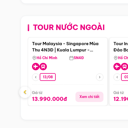
TOUR NƯỚC NGOÀI
Điểm nổi bật
Tour Malaysia - Singapore Mùa
Tour I
Thu 4N3Đ | Kuala Lumpur -
Đảo Ba
Malacca - Johor Baru -
Pengli
Hồ Chí Minh
5N4Đ
Hồ Ch
Singapore
13/08
07
‹
Giá từ:
Giá từ:
Xem chi tiết
13.990.000đ
12.1