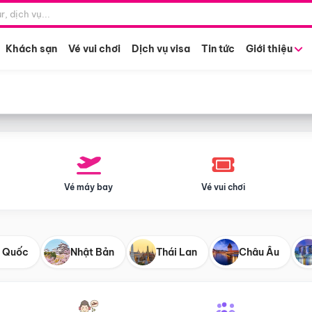
Điểm khởi hành
Tháng khở
Hồ Chí Minh
Bất kỳ 
Khách sạn
Vé vui chơi
Dịch vụ visa
Tin tức
Giới thiệu
Vé máy bay
Vé vui chơi
 Quốc
Nhật Bản
Thái Lan
Châu Âu