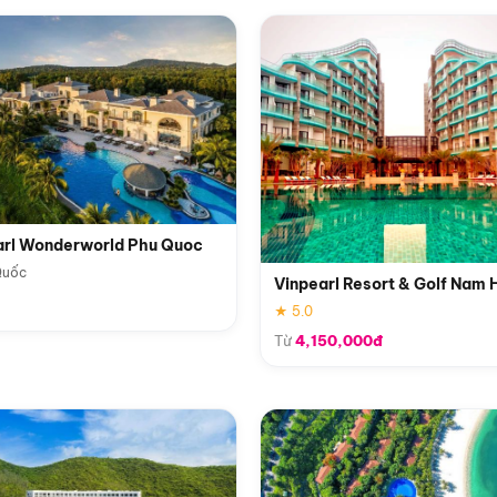
arl Wonderworld Phu Quoc
Quốc
Vinpearl Resort & Golf Nam 
★ 5.0
Từ
4,150,000đ